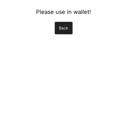
Please use in wallet!
Back
Choose language
日本語
Русский язык
liano
Türkçe